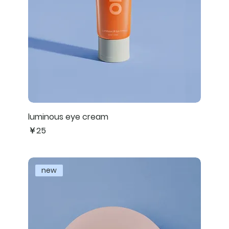
luminous eye cream
価格
￥25
new