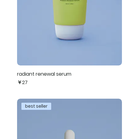
radiant renewal serum
価格
￥27
best seller