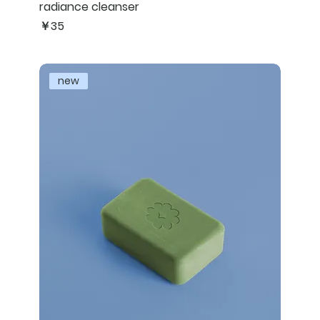
radiance cleanser
価格
￥35
new