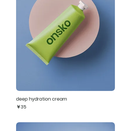
deep hydration cream
価格
￥35