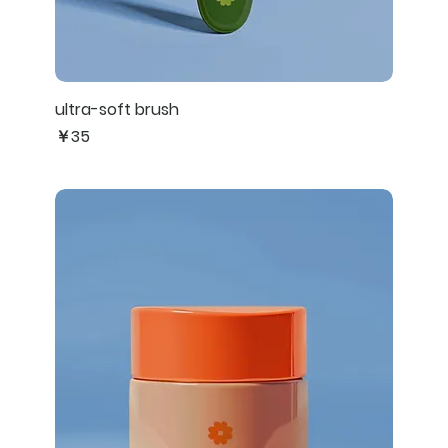
ultra-soft brush
価格
￥35