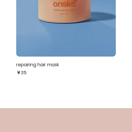
repairing hair mask
価格
￥35