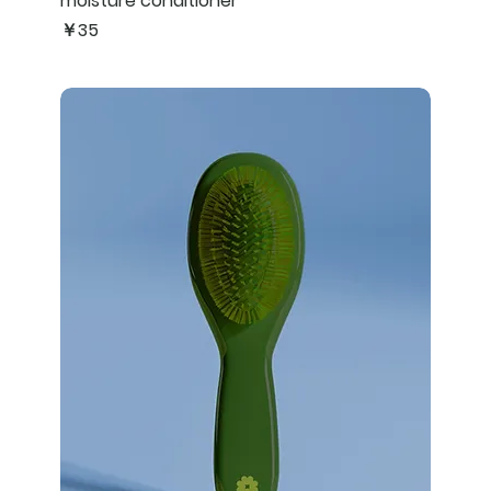
moisture conditioner
価格
￥35