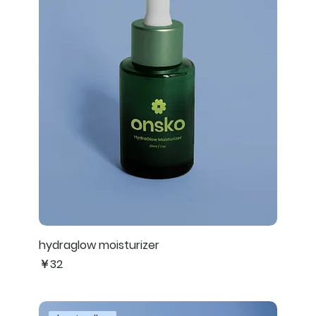
hydraglow moisturizer
価格
￥32