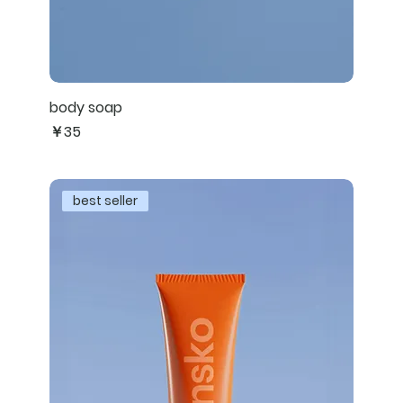
body soap
価格
￥35
best seller